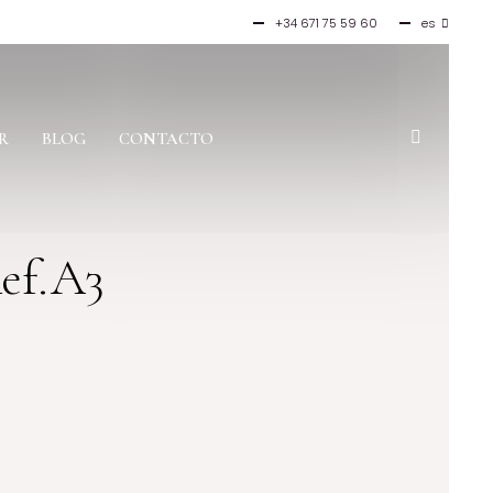
+34 671 75 59 60
es
en
fr
it
R
BLOG
CONTACTO
ef.A3