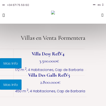
es
+34 671 75 59 60
en
fr
it
Villas en Venta Formentera
Villa Desy
Ref.V4
3.500.000€
Mas Info
2
172 m
, 4 Habitaciones, Cap de Barbaria
Villa Des Galls
Ref.V5
2.800.000€
Mas Info
2
450 m
, 4 Habitaciones, Cap de Barbaria