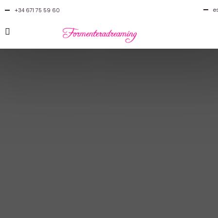
e
+34 671 75 59 60
e
fr
it