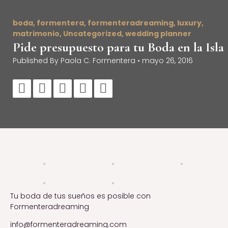
boda
,
formentera
,
formenteradreaming
,
luxury
,
matrimonio
,
Uncategorized
,
wedding planner
Pide presupuesto para tu Boda en la Isla
Published By
Paola C. Formentera
•
mayo 26, 2016





Tu boda de tus sueños es posible con
Formenteradreaming
info@formenteradreaming.com